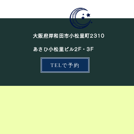
大阪府岸和田市小松里町2310
あさひ小松里ビル2F・3F
TELで予約