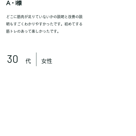
​A・I様
​どこに筋肉が足りていないかの説明と改善の説
明もすごくわかりやすかったです。初めてする
筋トレのあって楽しかったです。
30
代
女性
M・Ｔ様
​身体の支え方、筋肉の使い方を教えてもらえ、
自分でも意識していこうと思いました！