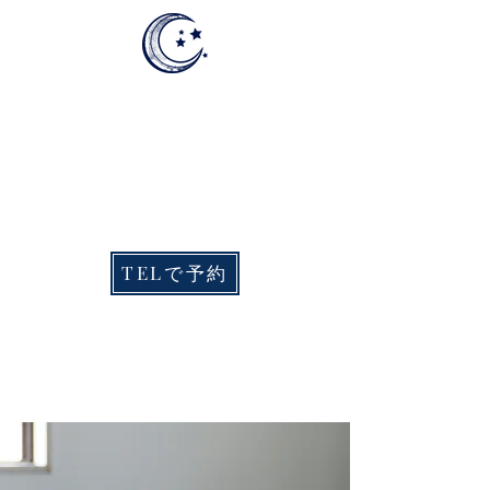
​大阪府岸和田市で貴方に合わせたパーソナル
トレーニング
大阪府岸和田市小松里町2310
あさひ小松里ビル2F・3F
TELで予約
COCO's
Personal
KIshiwada Personal Training Gym